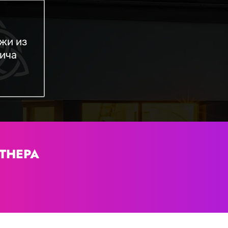
жи из
ича
ТНЕРА