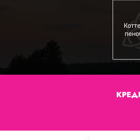
Котт
пено
КРЕД