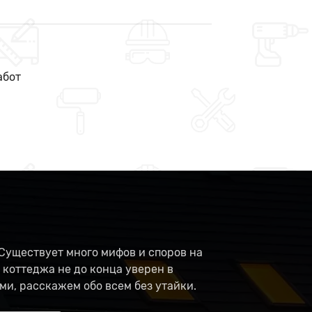
абот
Существует много мифов и споров на
 коттеджа не до конца уверен в
ми, расскажем обо всем без утайки.