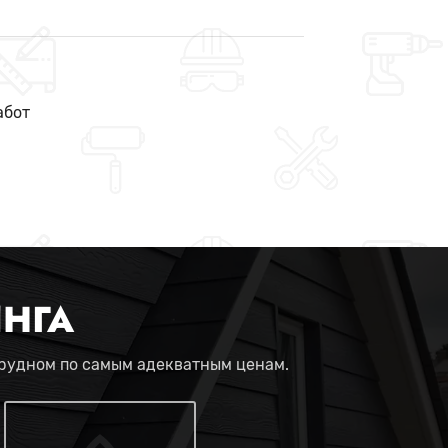
абот
НГА
прудном по самым адекватным ценам.