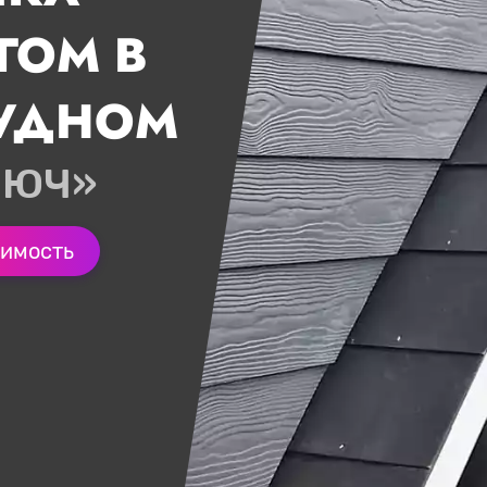
ГОМ В
УДНОМ
ЛЮЧ»
оимость