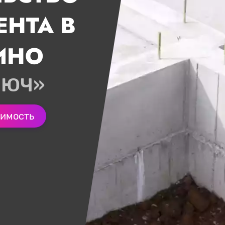
НТА В
ИНО
ЛЮЧ»
оимость