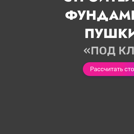
ФУНДАМЕ
ПУШК
«ПОД К
Рассчитать ст