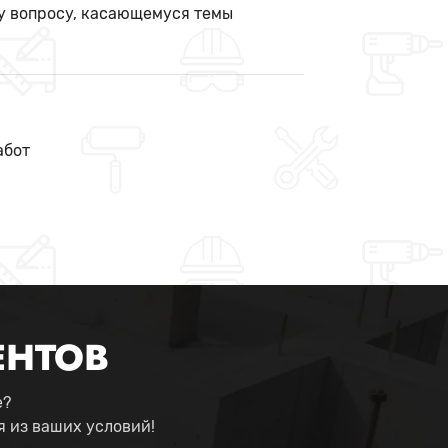
у вопросу, касающемуся темы
абот
ЕНТОВ
е?
 из ваших условий!