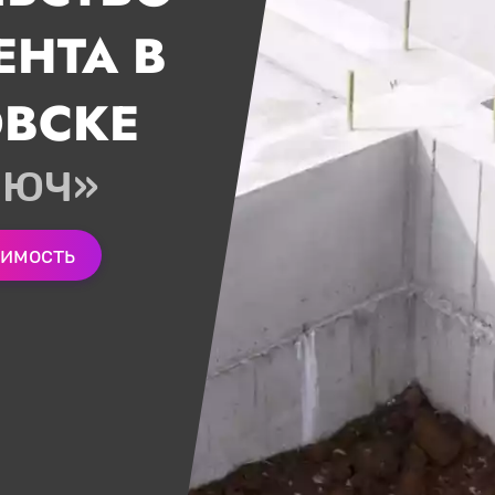
НТА В
ВСКЕ
ЛЮЧ»
оимость