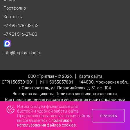
Портфолио
Контакты
+7 495 178-02-52
+7 901 516-27-80
info
triglav-ooo.ru
ООО «Триглав» © 2026. |
Карта сайта
ОГРН 505301001 | ИНН 5053057881 | 144000, Московская обл.,
г. Электросталь, ул. Первомайская, д. 31, оф. 104
Все права защищены.
Политика конфиденциальности.
Вся представленная на сайте информация носит справочный
характер и не является публичной офертой!
Мы используем файлы cookie для
быстрой и удобной работы сайта.
Продолжая пользоваться нашим сайтом,
ПРИНЯТЬ
вы соглашаетесь с
политикой
использования файлов cookies.
Телефон
Email
Max