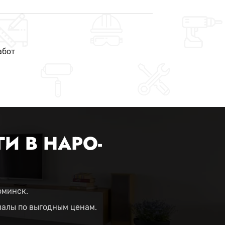
абот
И В НАРО-
оминск.
иалы по выгодным ценам.