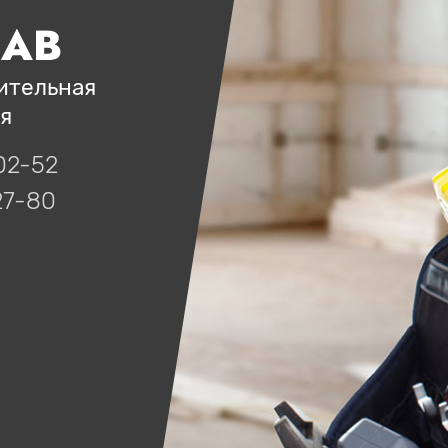
ЛАВ
ительная
я
02-52
27-80