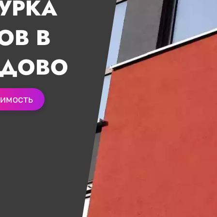
УРКА
ОВ В
ДОВО
оимость