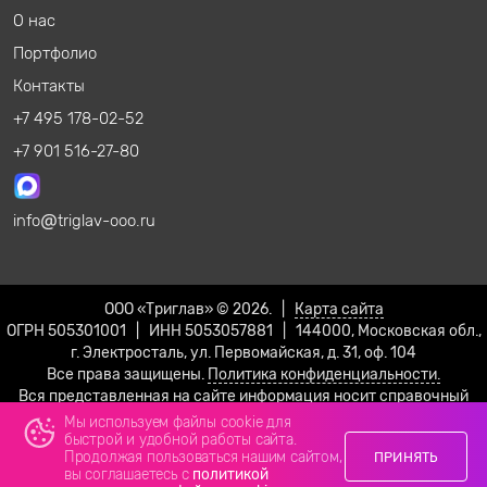
О нас
Портфолио
Контакты
+7 495 178-02-52
+7 901 516-27-80
info
triglav-ooo.ru
ООО «Триглав» © 2026. |
Карта сайта
ОГРН 505301001 | ИНН 5053057881 | 144000, Московская обл.,
г. Электросталь, ул. Первомайская, д. 31, оф. 104
Все права защищены.
Политика конфиденциальности.
Вся представленная на сайте информация носит справочный
характер и не является публичной офертой!
Мы используем файлы cookie для
быстрой и удобной работы сайта.
Продолжая пользоваться нашим сайтом,
ПРИНЯТЬ
вы соглашаетесь с
политикой