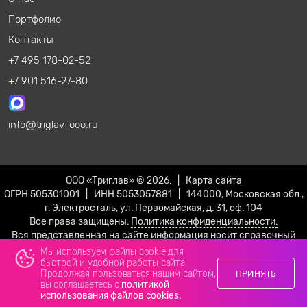
Портфолио
Контакты
+7 495 178-02-52
+7 901 516-27-80
info
triglav-ooo.ru
ООО «Триглав» © 2026. |
Карта сайта
ОГРН 505301001 | ИНН 5053057881 | 144000, Московская обл.,
г. Электросталь, ул. Первомайская, д. 31, оф. 104
Все права защищены.
Политика конфиденциальности.
Вся представленная на сайте информация носит справочный
характер и не является публичной офертой!
Мы используем файлы cookie для
быстрой и удобной работы сайта.
Продолжая пользоваться нашим сайтом,
ПРИНЯТЬ
вы соглашаетесь с
политикой
использования файлов cookies.
Телефон
Email
Max