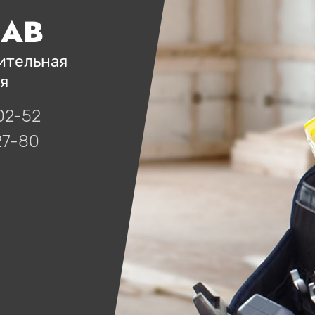
ЛАВ
ительная
я
02-52
27-80