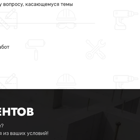
у вопросу, касающемуся темы
абот
ЕНТОВ
е?
 из ваших условий!