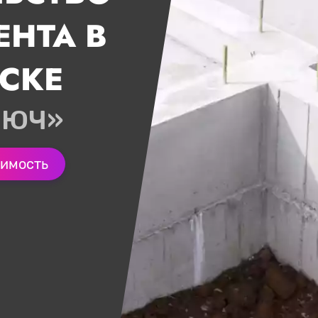
НТА В
СКЕ
ЛЮЧ»
оимость