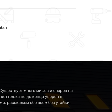
абот
Существует много мифов и споров на
 коттеджа не до конца уверен в
ми, расскажем обо всем без утайки.