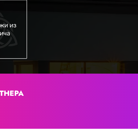
жи из
ича
ТНЕРА