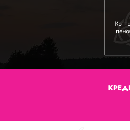
Котт
пено
КРЕД