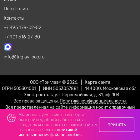
Портфолио
Контакты
+7 495 178-02-52
+7 901 516-27-80
info
triglav-ooo.ru
ООО «Триглав» © 2026. |
Карта сайта
ОГРН 505301001 | ИНН 5053057881 | 144000, Московская обл.,
г. Электросталь, ул. Первомайская, д. 31, оф. 104
Все права защищены.
Политика конфиденциальности.
Вся представленная на сайте информация носит справочный
характер и не является публичной офертой!
Мы используем файлы cookie для
быстрой и удобной работы сайта.
Продолжая пользоваться нашим сайтом,
ПРИНЯТЬ
вы соглашаетесь с
политикой
использования файлов cookies.
Телефон
Email
Max