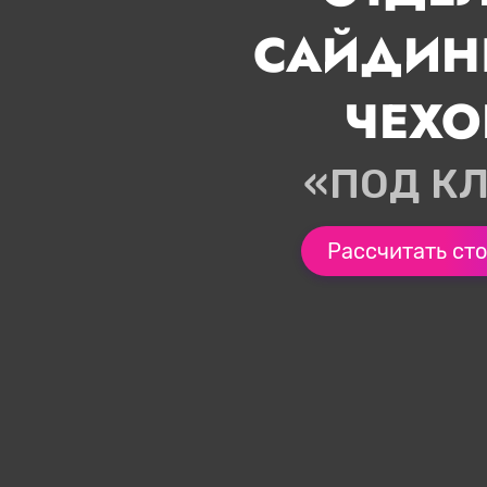
САЙДИН
ЧЕХО
«ПОД К
Рассчитать ст