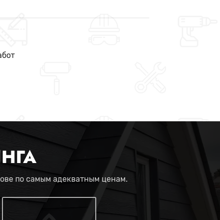
абот
НГА
хове по самым адекватным ценам.