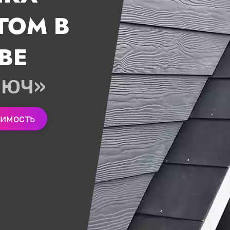
ГОМ В
ВЕ
ЛЮЧ»
оимость