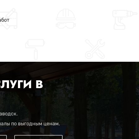
абот
ЛУГИ В
аводск.
иалы по выгодным ценам.