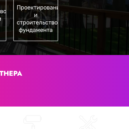
Проектирование
во
и
и
строительство
фундамента
ТНЕРА