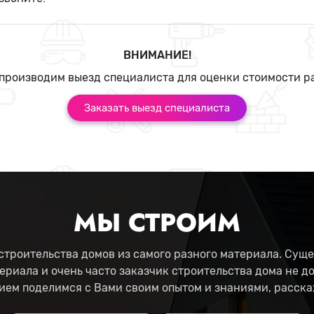
ВНИМАНИЕ!
производим выезд специалиста для оценки стоимости р
Заказать выезд специалиста
МЫ СТРОИМ
троительства домов из самого разного материала. Суще
ериала и очень часто заказчик строительства дома не д
ием поделимся с Вами своим опытом и знаниями, расска