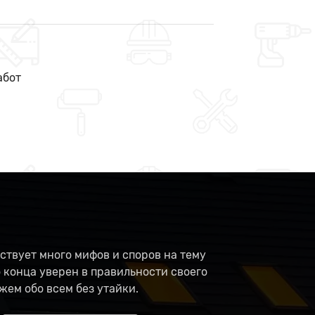
абот
ствует много мифов и споров на тему
о конца уверен в правильности своего
жем обо всем без утайки.