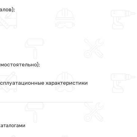
алов);
амостоятельно);
ксплуатационные характеристики
каталогами