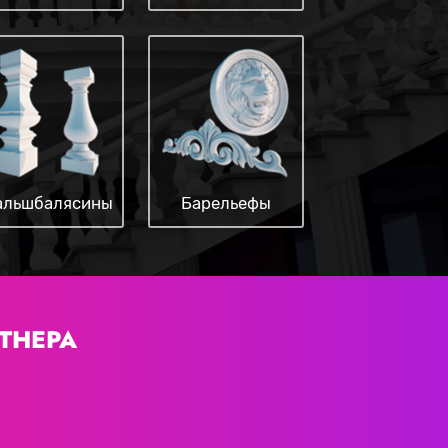
льшбалясины
Барельефы
ТНЕРА