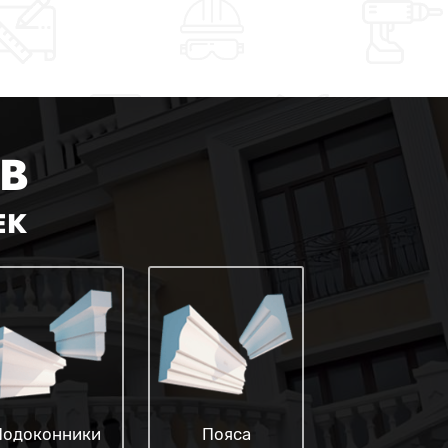
В
ЕК
Подоконники
Пояса