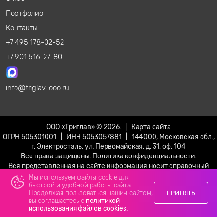
Портфолио
Контакты
+7 495 178-02-52
+7 901 516-27-80
info
triglav-ooo.ru
ООО «Триглав» © 2026. |
Карта сайта
ОГРН 505301001 | ИНН 5053057881 | 144000, Московская обл.,
г. Электросталь, ул. Первомайская, д. 31, оф. 104
Все права защищены.
Политика конфиденциальности.
Вся представленная на сайте информация носит справочный
характер и не является публичной офертой!
Мы используем файлы cookie для
быстрой и удобной работы сайта.
Продолжая пользоваться нашим сайтом,
ПРИНЯТЬ
вы соглашаетесь с
политикой
использования файлов cookies.
Телефон
Email
Max