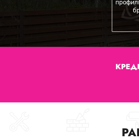
профил
б
КРЕД
РА