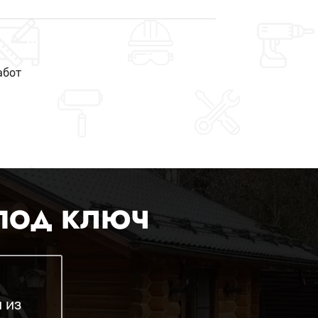
абот
 ПОД КЛЮЧ
 из