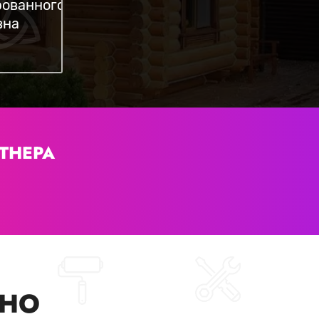
ованного
вна
ТНЕРА
ДНО