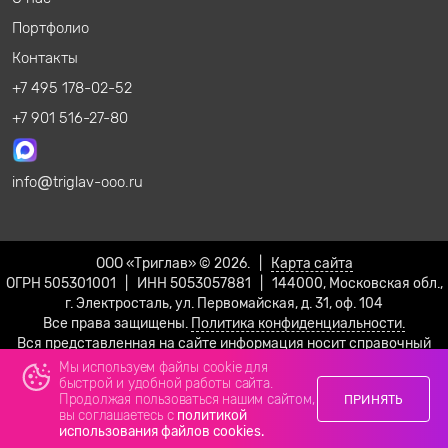
Портфолио
Контакты
+7 495 178-02-52
+7 901 516-27-80
info
triglav-ooo.ru
ООО «Триглав» © 2026. |
Карта сайта
ОГРН 505301001 | ИНН 5053057881 | 144000, Московская обл.,
г. Электросталь, ул. Первомайская, д. 31, оф. 104
Все права защищены.
Политика конфиденциальности.
Вся представленная на сайте информация носит справочный
характер и не является публичной офертой!
Мы используем файлы cookie для
быстрой и удобной работы сайта.
Продолжая пользоваться нашим сайтом,
ПРИНЯТЬ
вы соглашаетесь с
политикой
использования файлов cookies.
Телефон
Email
Max